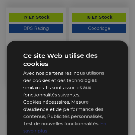
17 En Stock
16 En Stock
BPS Racing
Goodridge
Support de plaque rallye
Fil à Freiner Inox Ø0.51 mm
(ABS) 466x266mm 4 trous
de fixation
Ce site Web utilise des
cookies
20,99 €
34,99 €
Avec nos partenaires, nous utilisons
des cookies et des technologies
Ajouter au Panier
Ajouter au Panier
similaires. Ils sont associés aux
fonctionnalités suivantes.
Cookies nécessaires, Mesure
d’audience et de performance des
contenus, Publicités personnalisés,
Test de nouvelles fonctionnalités.
En
savoir plus