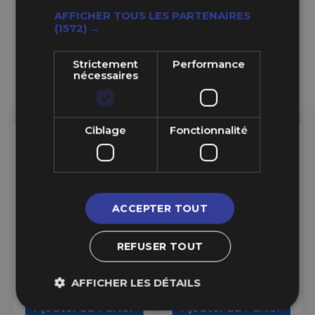
AFFICHER TOUS LES PARTENAIRES
(1572) →
Strictement
Performance
nécessaires
Ciblage
Fonctionnalité
4 En Stock
Sur Commande
Goodridge
Goodridge
ACCEPTER TOUT
Fil à Freiner Inox Ø1.01 mm
Fil à Freiner Inox Ø0.62 mm
REFUSER TOUT
34,99 €
34,99 €
AFFICHER LES DÉTAILS
Ajouter au Panier
Ajouter au Panier