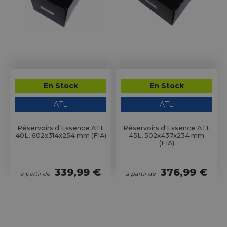
En Stock
En Stock
ATL
ATL
Réservoirs d'Essence ATL
Réservoirs d'Essence ATL
40L, 602x314x254 mm (FIA)
45L, 502x437x234 mm
(FIA)
339,99 €
376,99 €
à partir de
à partir de