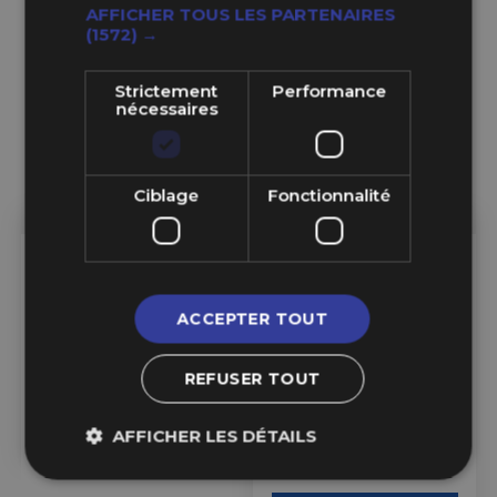
AFFICHER TOUS LES PARTENAIRES
(1572) →
Strictement
Performance
nécessaires
Ciblage
Fonctionnalité
Sur Commande
6 En Stock
ATL
ATL
ACCEPTER TOUT
Réservoirs d'Essence ATL
Joint en Caoutchouc ATL
REFUSER TOUT
170L, 640x640x425 mm
pour Réservoir avec
(FIA)
Plaque Supérieure 6x10"
AFFICHER LES DÉTAILS
870,99 €
84,99 €
à partir de