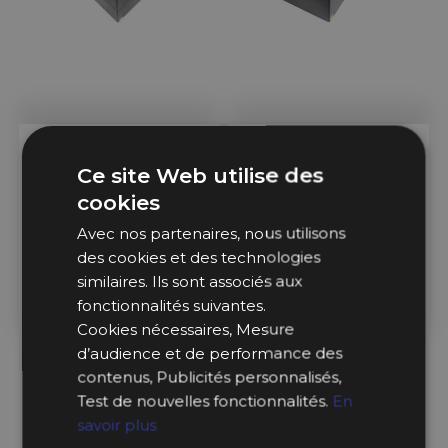
Sur Commande
Sur Commande
Ce site Web utilise des
ATL
ATL
cookies
Avec nos partenaires, nous utilisons
Réservoirs d'Essence ATL
Réservoirs d'Essence ATL
des cookies et des technologies
120L, 641x465x420 mm
120L, 845x437x361 mm
(FIA)
(FIA)
similaires. Ils sont associés aux
fonctionnalités suivantes.
767,99 €
767,99 €
Cookies nécessaires, Mesure
à partir de
à partir de
d’audience et de performance des
contenus, Publicités personnalisés,
Test de nouvelles fonctionnalités.
En
savoir plus