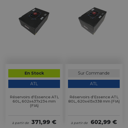
En Stock
Sur Commande
ATL
ATL
Réservoirs d'Essence ATL
Réservoirs d'Essence ATL
60L, 602x437x234 mm
80L, 620x415x338 mm (FIA)
(FIA)
371,99 €
602,99 €
à partir de
à partir de