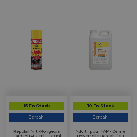
15 En Stock
10 En Stock
Bardahl
Bardahl
Répulsif Anti-Rongeurs
Additif pour FAP - Cérine
Bardahl (400 ml + 100 ml
Universelle Bardahl (3L)