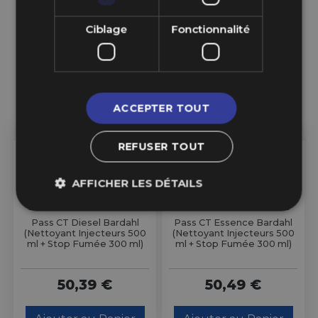
Ciblage
Fonctionnalité
ACCEPTER TOUT
REFUSER TOUT
4 En Stock
5 En Stock
AFFICHER LES DÉTAILS
Bardahl
Bardahl
Pass CT Diesel Bardahl
Pass CT Essence Bardahl
(Nettoyant Injecteurs 500
(Nettoyant Injecteurs 500
ml + Stop Fumée 300 ml)
ml + Stop Fumée 300 ml)
50,39 €
50,49 €