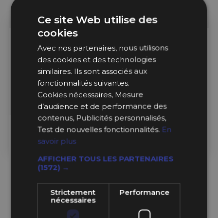
Ce site Web utilise des
cookies
40+ En Stock
5 En Stock
Avec nos partenaires, nous utilisons
des cookies et des technologies
Bardahl
Bardahl
similaires. Ils sont associés aux
fonctionnalités suivantes.
Traitement pour AdBlue
Dégrippant Démonte
Bardahl (100 ml)
Injecteurs Diesel Bardahl
Cookies nécessaires, Mesure
(400 ml)
d’audience et de performance des
contenus, Publicités personnalisés,
6,49 €
24,09 €
Test de nouvelles fonctionnalités.
En
savoir plus
Ajouter au Panier
Ajouter au Panier
AFFICHER TOUS LES PARTENAIRES
(1572) →
Strictement
Performance
nécessaires