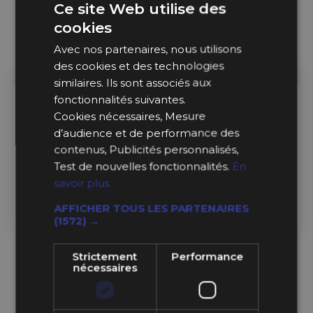
Ce site Web utilise des
cookies
Avec nos partenaires, nous utilisons
des cookies et des technologies
similaires. Ils sont associés aux
fonctionnalités suivantes.
Sur Commande
Sur Commande
Cookies nécessaires, Mesure
d’audience et de performance des
ST Suspension
ST Suspension
contenus, Publicités personnalisés,
Test de nouvelles fonctionnalités.
En
Combinés Filetés ST X
Combinés Filetés ST XA
pour VW Cross Touran (05-
pour VW Touran 2 (2015+)
savoir plus
14)
AFFICHER TOUS LES PARTENAIRES
(1572) →
885,99 €
1 157,99 €
à partir de
à partir de
Strictement
Performance
nécessaires