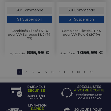
Sur Commande
Sur Commande
ST Suspension
ST Suspension
Combinés Filetés ST X
Combinés Filetés ST XA
pour VW Scirocco 1 & 2 (74-
pour VW Polo 6 (2017+)
92)
885,99 €
1 056,99 €
à partir de
à partir de
1
2
3
4
5
6
7
8
9
10
>
>>