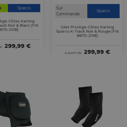
k
Sparco
Sur
Sparco
Commande
tège-Côtes Karting
ack Noir & Blanc (FIA
Gilet Protège-Côtes Karting
870-2018)
Sparco K-Track Noir & Rouge (FIA
8870-2018)
299,99 €
de
299,99 €
à partir de