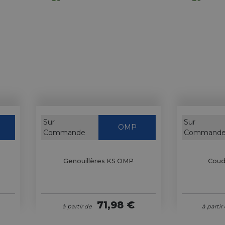
Sur
Sur
OMP
Commande
Command
Genouillères KS OMP
Coud
71,98 €
à partir de
à partir