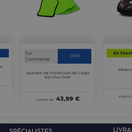
Sur
En Stoc
OMP
Commande
co
Minerv
Ajusteur de Protection de Corps
KS-1 Pro OMP
à partir
43,99 €
à partir de