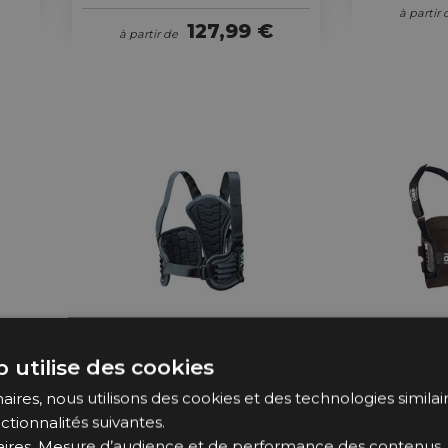
à partir 
127,99 €
à partir de
 utilise des cookies
Sur
En Stoc
ires, nous utilisons des cookies et des technologies similaire
OMP
Commande
ctionnalités suivantes.
Protège-C
ires, Mesure d’audience et de performance des contenus, 