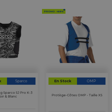
PROMO
-40%
k
Sparco
En Stock
OMP
ng Sparco SJ Pro K-3
Protège-Côtes OMP - Taille XS
oir & Blanc