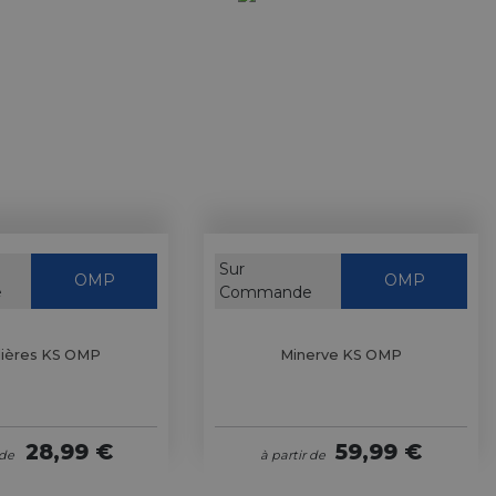
Sur
OMP
OMP
e
Commande
ières KS OMP
Minerve KS OMP
28,99 €
59,99 €
 de
à partir de