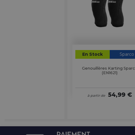
En Stock
Sparco
Genouillères Karting Spar
(EN1621)
54,99 €
à partir de