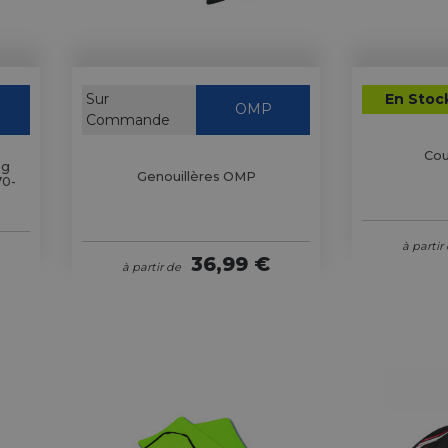
Sur
En Stoc
OMP
Commande
Cou
ng
Genouillères OMP
70-
à partir
36,99 €
à partir de