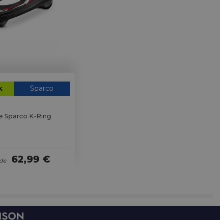
k
Sparco
e Sparco K-Ring
62,99 €
 de