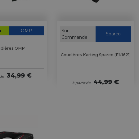
k
OMP
Sur
Sparco
Commande
dières OMP
Coudières Karting Sparco (EN1621)
34,99 €
 de
44,99 €
à partir de