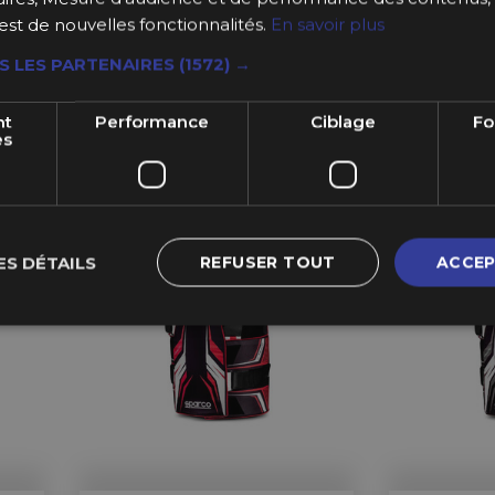
r /
est de nouvelles fonctionnalités.
En savoir plus
Protège-Côtes Pro OMP, Noir
S LES PARTENAIRES
(1572) →
à partir 
166,99 €
nt
Performance
Ciblage
Fo
à partir de
es
ES DÉTAILS
REFUSER TOUT
ACCEP