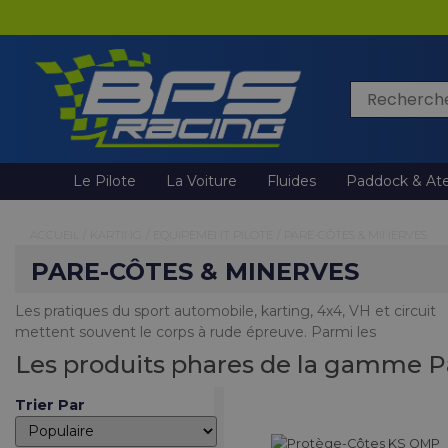
Rechercher
Le Pilote
La Voiture
Fluides
Paddock & Ate
ACCUEIL
/
KARTING
/
EQUIPEMENT PILOTE
/
PARE-CÔTES & MINERVES
PARE-CÔTES & MINERVES
Les pratiques du sport automobile, karting, 4x4, VH et circuit
équipements assurant sa protection, les protections
mettent souvent le corps à rude épreuve. Parmi les
corporelles ne sont pas à négliger. Retrouvez notre sélection
Les produits phares de la gamme P
Trier Par