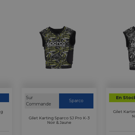
Sur
En Stoc
Sparco
Commande
ng
Gilet Karti
N
Gilet Karting Sparco SJ Pro K-3
Noir & Jaune