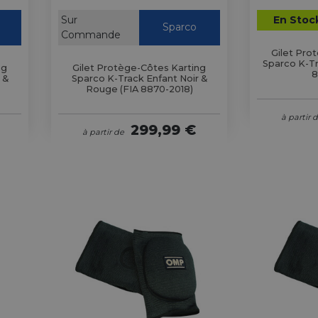
Sur
En Stoc
Sparco
Commande
Gilet Pro
Sparco K-Tr
ng
Gilet Protège-Côtes Karting
8
 &
Sparco K-Track Enfant Noir &
Rouge (FIA 8870-2018)
à partir 
299,99 €
à partir de