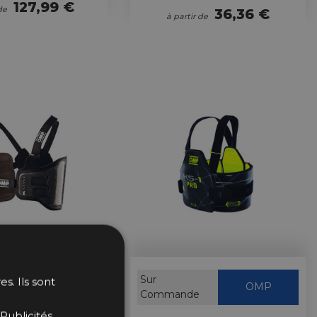
127,99 €
de
36,36 €
à partir de
k
OMP
Sur
s. Ils sont
OMP
Commande
ôtes Carbone OMP,
Publicités