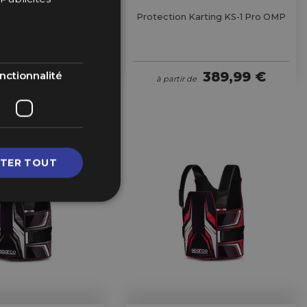
Carbone
Protection Karting KS-1 Pro OMP
123,99 €
de
389,99 €
nctionnalité
à partir de
TER TOUT