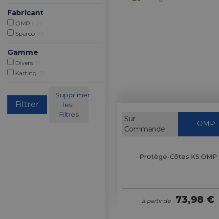
Fabricant
OMP
(12)
Sparco
(11)
Gamme
Divers
(1)
Karting
(2)
Supprimer 
les 
Filtres
Sur
OMP
Commande
Protège-Côtes KS OMP
73,98 €
à partir de