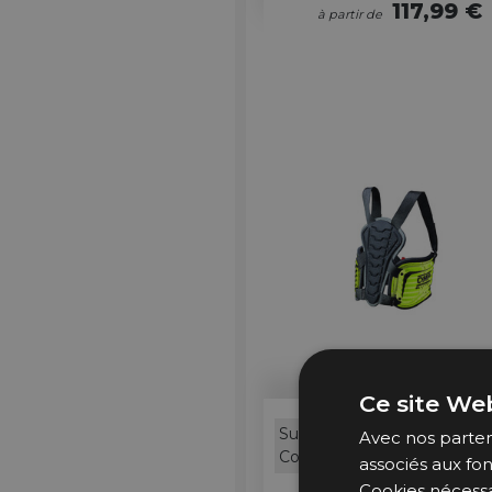
117,99 €
à partir de
Ce site Web
Sur
Avec nos partena
OMP
Commande
associés aux fon
Cookies nécessa