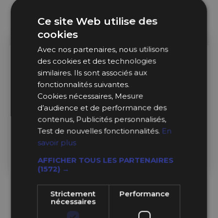
Ce site Web utilise des
cookies
Avec nos partenaires, nous utilisons
des cookies et des technologies
Sur Commande
Sur Commande
similaires. Ils sont associés aux
Flofast
Flofast
fonctionnalités suivantes.
Cookies nécessaires, Mesure
Chariot de refuelling petit
Pompe manuelle refuelling
d’audience et de performance des
modèle pliable charge
Flofast Pro pour fût et
maxi 68kg
bidon 56 litres
contenus, Publicités personnalisés,
Test de nouvelles fonctionnalités.
En
savoir plus
152,00 €
516,00 €
AFFICHER TOUS LES PARTENAIRES
Ajouter au Panier
Ajouter au Panier
(1572) →
Strictement
Performance
nécessaires