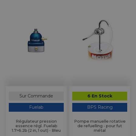
Sur Commande
6 En Stock
Fuelab
BPS Racing
Régulateur pression
Pompe manuelle rotative
essence régl. Fuelab
de refuelling - pour fut
1.7>6.2b (2 in, 1 out) - Bleu
métal