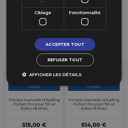
Ciblage
Fonctionnalité
ACCEPTER TOUT
REFUSER TOUT
AFFICHER LES DÉTAILS
Sur Commande
Sur Commande
Flofast
Flofast
Pompe manuelle refuelling
Pompe manuelle refuelling
Flofast Pro pour fût et
Flofast Pro pour fût et
bidon 28 litres
bidon 19 litres
515,00 €
514,00 €