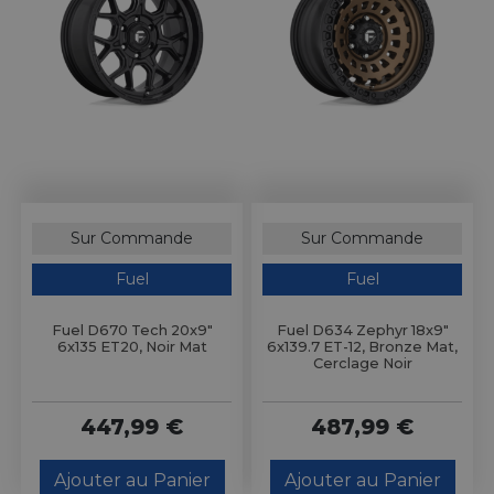
Sur Commande
Sur Commande
Fuel
Fuel
Fuel D670 Tech 20x9"
Fuel D634 Zephyr 18x9"
6x135 ET20, Noir Mat
6x139.7 ET-12, Bronze Mat,
Cerclage Noir
447,99 €
487,99 €
Ajouter au Panier
Ajouter au Panier