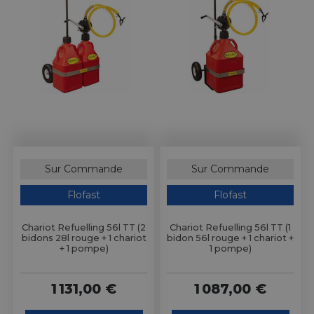
Sur Commande
Sur Commande
Flofast
Flofast
Chariot Refuelling 56l TT (2
Chariot Refuelling 56l TT (1
bidons 28l rouge + 1 chariot
bidon 56l rouge + 1 chariot +
+ 1 pompe)
1 pompe)
1 131,00 €
1 087,00 €