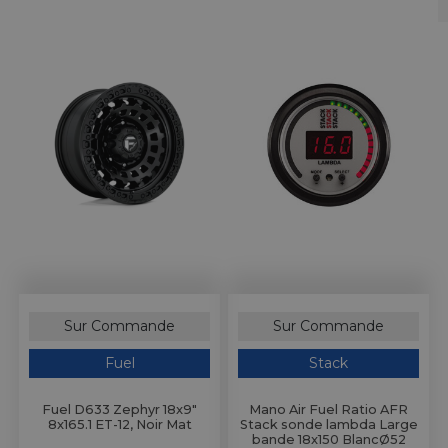
ires Copilote
on d'Air
ie
⌲
ires Mécanicien
tres &
 & Lunettes
⌲
entation
ls de Bureau
d'Huile
⌲
& Vêtements Enfant
⌲
d'Essence
⌲
s Embarquées
d'Eau
⌲
 Réduits
erie
⌲
 en Bois
Pare-Chocs, Diffuseurs & Lames
Anneaux & Sangles de Remorquage
e
⌲
Sur Commande
Sur Commande
tées, Cibié & Oscar
té
⌲
Fuel
Stack
Fuel D633 Zephyr 18x9"
Mano Air Fuel Ratio AFR
8x165.1 ET-12, Noir Mat
Stack sonde lambda Large
bande 18x150 BlancØ52