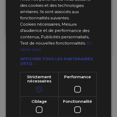
Revotec
Revotec
des cookies et des technologies
similaires. Ils sont associés aux
Pattes de Fixation
Kit de Montage Universel
fonctionnalités suivantes.
Revotec pour Ventilateur
Revotec pour Ventilateur
Cookies nécessaires, Mesure
Electrique Comex
Électrique
d’audience et de performance des
contenus, Publicités personnalisés,
1,99 €
8,99 €
à partir de
Test de nouvelles fonctionnalités.
En
savoir plus
Ajouter au Panier
AFFICHER TOUS LES PARTENAIRES
(1572) →
Strictement
Performance
nécessaires
Ciblage
Fonctionnalité