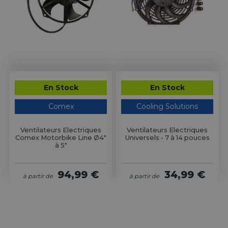
En Stock
En Stock
Comex
Cooling Solutions
Ventilateurs Electriques
Ventilateurs Electriques
Comex Motorbike Line Ø4"
Universels - 7 à 14 pouces
à 5"
94,99 €
34,99 €
à partir de
à partir de