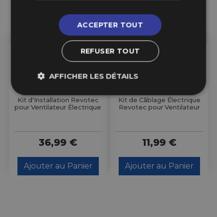
ACCEPTER TOUT
REFUSER TOUT
6 En Stock
2 En Stock
AFFICHER LES DÉTAILS
Revotec
Revotec
Kit d'Installation Revotec
Kit de Câblage Électrique
pour Ventilateur Électrique
Revotec pour Ventilateur
36,99 €
11,99 €
Ajouter au Panier
Ajouter au Panier