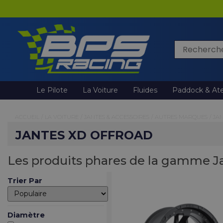
Rechercher
Le Pilote
La Voiture
Fluides
Paddock & Ate
ACCUEIL
/
LA VOITURE
/
JANTES & ACCESSOIRES
/
AUTRES MARQUES
/
JA
JANTES XD OFFROAD
Les produits phares de la gamme J
Trier Par
Diamètre