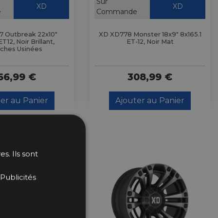
Sur
XD
XD
e
Commande
 Outbreak 22x10"
XD XD778 Monster 18x9" 8x165.1
T12, Noir Brillant,
ET-12, Noir Mat
ches Usinées
66,99 €
308,99 €
er au Panier
Ajouter au Panier
s. Ils sont
Publicités