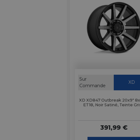
Sur
XD
Commande
XD XD847 Outbreak 20x9" 8x1
ET18, Noir Satiné, Teinte Gr
391,99 €