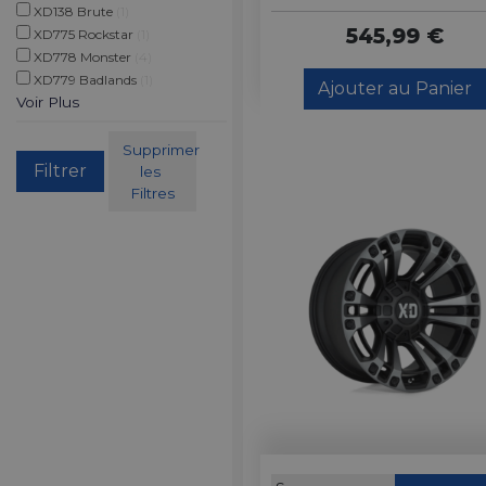
XD138 Brute
(1)
545,99 €
XD775 Rockstar
(1)
XD778 Monster
(4)
XD779 Badlands
(1)
Ajouter au Panier
Voir Plus
Supprimer 
les 
Filtres