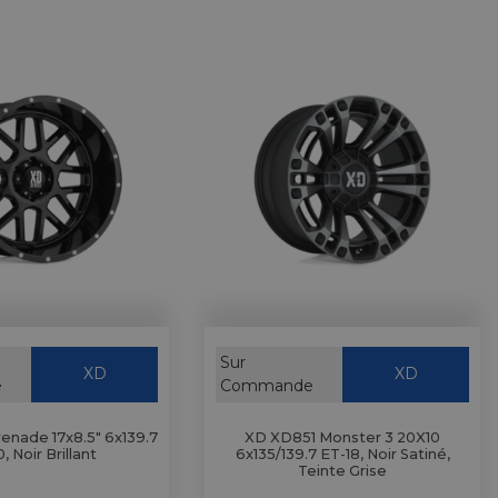
Sur
XD
XD
e
Commande
nade 17x8.5" 6x139.7
XD XD851 Monster 3 20X10
, Noir Brillant
6x135/139.7 ET-18, Noir Satiné,
Teinte Grise