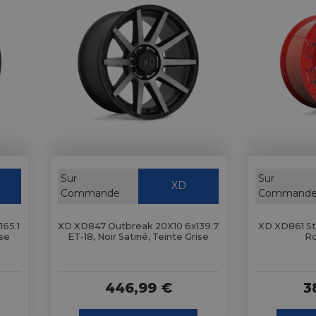
Sur
Sur
XD
Commande
Command
65.1
XD XD847 Outbreak 20X10 6x139.7
XD XD861 St
ise
ET-18, Noir Satiné, Teinte Grise
Ro
446,99 €
3