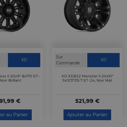
Sur
XD
XD
e
Commande
ss II 20x9" 8x170 ET-
XD XD822 Monster II 20x10"
 Noir Brillant
5x127/139.7 ET-24, Noir Mat
91,99 €
521,99 €
er au Panier
Ajouter au Panier