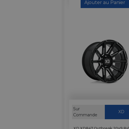
Ajouter au Panier
Sur
XD
Commande
XD XD847 Outbreak 20x9 8x1