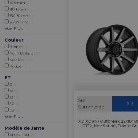
108 mm
(2)
110.1 mm
(3)
130.81 mm
(1)
65.07 mm
(1)
Voir Plus
Couleur
Bronze
(1)
Noir / Brillant
(16)
Noir Mat
(64)
Rouge
(1)
ET
0
(5)
12
(3)
18
(13)
Sur
XD
30
(1)
Commande
38
(2)
Voir Plus
XD XD847 Outbreak 22x10" 8
ET12, Noir Satiné, Teinte Gr
Modèle de Jante
XD137 FMJ
(2)