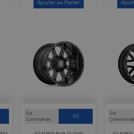
Ajouter au Panier
Ajout
Sur
Sur
XD
Commande
Command
65.1
XD XD825 Buck 25 22x10
XD XD820 