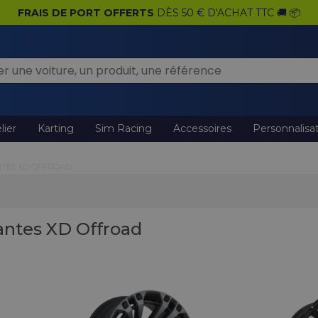
PAIEMENT JUSQU'À
4 FOIS SANS FRAIS
! 💶
lier
Karting
Sim Racing
Accessoires
Personnalisa
NTES XD OFFROAD
antes XD Offroad