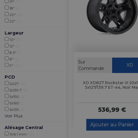
17"
(7)
18"
(6)
20"
(25)
22"
(4)
Largeur
10"
(13)
12"
(2)
8.5"
(1)
8"
(2)
Sur
XD
9"
(24)
Commande
PCD
XD XD827 Rockstar III 20x1
5x127
(12)
5x127/139.7 ET-44, Noir Ma
5x139.7
(9)
5x150
(3)
5x160
(1)
536,99 €
6x135
(5)
Voir Plus
Ajouter au Panier
Alésage Central
106.1 mm
(12)