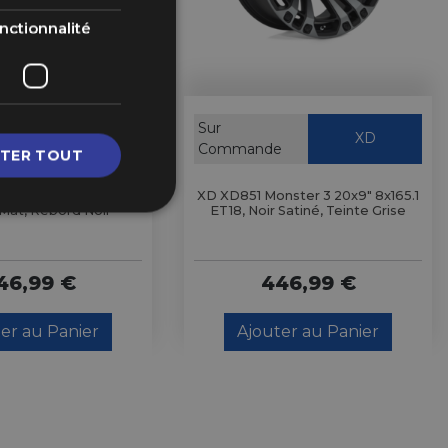
nctionnalité
Sur
XD
XD
e
Commande
TER TOUT
20x10" 5x127 ET-18,
XD XD851 Monster 3 20x9" 8x165.1
Mat, Rebord Noir
ET18, Noir Satiné, Teinte Grise
46,99 €
446,99 €
er au Panier
Ajouter au Panier