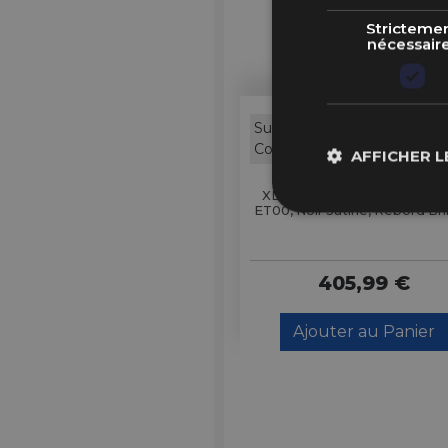
Stricteme
nécessair
Sur
XD
Commande
AFFICHER L
XD XD864 Rover 20x9" 6x13
ET00, Noir Satiné, Rebord Bri
405,99 €
Ajouter au Panier