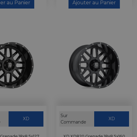
er au Panier
Ajouter au Panier
Sur
XD
XD
e
Commande
Grenade 18x8 5x127
XD XD820 Grenade 18x8 5x160