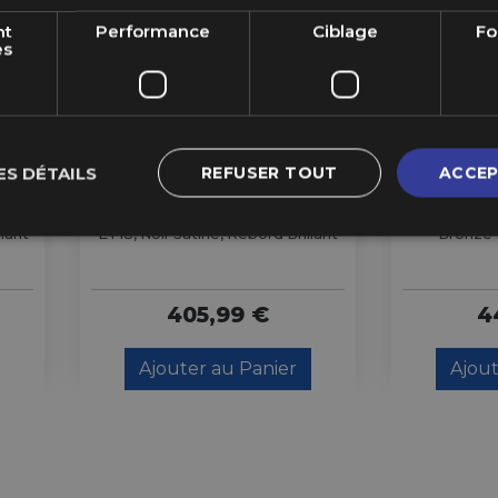
nt
Performance
Ciblage
Fo
es
Sur
Sur
XD
Commande
Command
ES DÉTAILS
REFUSER TOUT
ACCEP
9.7
XD XD864 Rover 20x9" 5x127
XD XD863 
llant
ET18, Noir Satiné, Rebord Brillant
Bronze 
405,99 €
4
Ajouter au Panier
Ajout