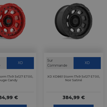
Sur
XD
XD
e
Commande
orm 17x9 5x127 ET00,
XD XD861 Storm 17x9 5x127 ET00,
uge Candy
Noir Satiné
84,99 €
384,99 €