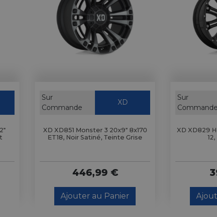
Sur
Sur
XD
Commande
Command
2"
XD XD851 Monster 3 20x9" 8x170
XD XD829 Ho
t
ET18, Noir Satiné, Teinte Grise
12,
446,99 €
3
Ajouter au Panier
Ajout