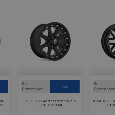
Sur
Sur
XD
Commande
Command
x180
XD XD798 Addict 17x9" 5x139.7
XD XD820 Gre
ise
ET18, Noir Mat
ET00