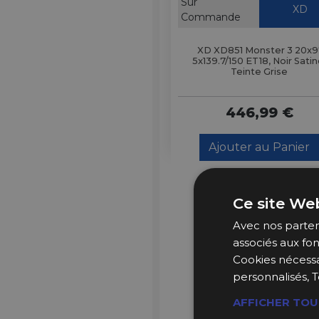
Sur
XD
Commande
XD XD851 Monster 3 20x9
5x139.7/150 ET18, Noir Satin
Teinte Grise
446,99 €
Ajouter au Panier
Ce site Web
Avec nos partena
associés aux fon
Cookies nécessa
personnalisés, T
AFFICHER TOU