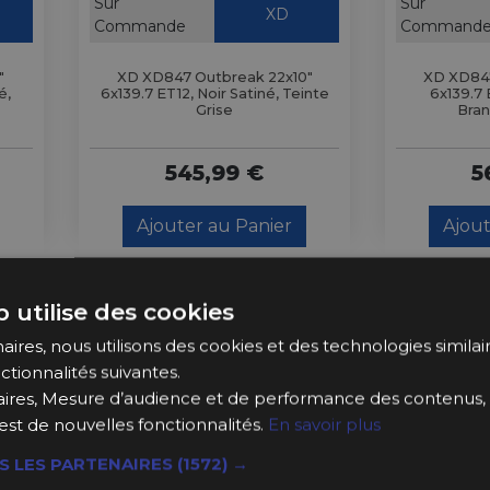
Sur
Sur
XD
Commande
Command
"
XD XD847 Outbreak 22x10"
XD XD847
é,
6x139.7 ET12, Noir Satiné, Teinte
6x139.7 E
Grise
Bran
545,99 €
5
Ajouter au Panier
Ajout
 utilise des cookies
ires, nous utilisons des cookies et des technologies similaire
ctionnalités suivantes.
ires, Mesure d’audience et de performance des contenus, 
est de nouvelles fonctionnalités.
En savoir plus
S LES PARTENAIRES
(1572) →