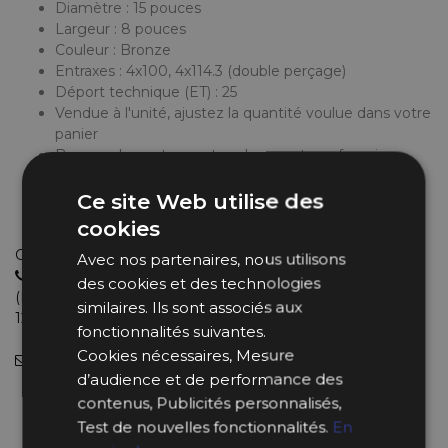
Diamètre : 15 pouces
Largeur : 8 pouces
Couleur : Bronze
Entraxes : 4x100, 4x114.3 (double perçage)
Déport technique (ET) : 25
Vendue à l'unité, ajustez la quantité voulue dans votre
panier
Bagues de centrage et caches centraux fournis
Livraison gratuite !
Cette jante est homologuée TÜV
:
télécharger le
Ce site Web utilise des
certificat
cookies
Choisissez le bon produit avec de vrais experts
Avec nos partenaires, nous utilisons
04 11 93 85 65
des cookies et des technologies
(Lundi au Jeudi : 9h-12h30 et 13h30-18h et le Vendredi : 9h-
similaires. Ils sont associés aux
12h et 14h-18h).
fonctionnalités suivantes.
Cookies nécessaires, Mesure
info@bpsracing.com
(sous 48 heures)
d’audience et de performance des
Précisez votre véhicule, afin de recevoir
contenus, Publicités personnalisés,
gratuitement les bagues de centrage
Test de nouvelles fonctionnalités.
En
adaptées * (pour l'achat de 4 jantes