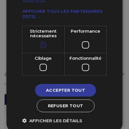
savoir plus
uniquement)
AFFICHER TOUS LES PARTENAIRES
(1572) →
149,99 €
Strictement
Performance
nécessaires
20 EN STOCK
LIVRÉ DÈS JEUDI 13 AOÛT 2026
Ciblage
Fonctionnalité
AJOUTER AU PANIER
Livraison gratuite en France à partir de 50 €
(voir
conditions
ici
)
ACCEPTER TOUT
Description
Informations Techniques
REFUSER TOUT
Fabricant
AFFICHER LES DÉTAILS
Informations Stocks & Livraison