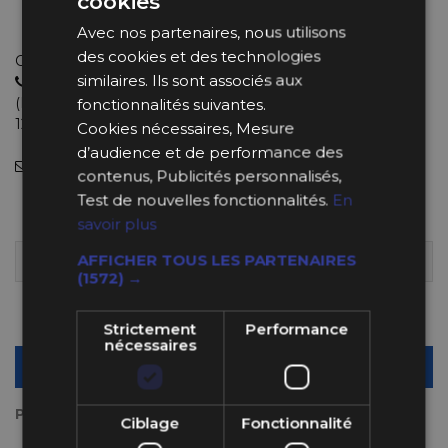
cookies
Destinées aux véhicules construit entre 1950 et 1970
Pour moteurs et boite de vitesse
Avec nos partenaires, nous utilisons
des cookies et des technologies
Choisissez le bon produit avec de vrais experts
similaires. Ils sont associés aux
04 11 93 85 65
(Lundi au Jeudi : 9h-12h30 et 13h30-18h et le Vendredi : 9h-
fonctionnalités suivantes.
12h et 14h-18h).
Cookies nécessaires, Mesure
d’audience et de performance des
info@bpsracing.com
(sous 48 heures)
contenus, Publicités personnalisés,
Test de nouvelles fonctionnalités.
En
20,69 €
savoir plus
AFFICHER TOUS LES PARTENAIRES
40+ EN STOCK
LIVRÉ DÈS LUNDI 10 AOÛT 2026
(1572) →
Quantité
-
+
Strictement
Performance
nécessaires
AJOUTER AU PANIER
Payez en plusieurs fois
Ciblage
Fonctionnalité