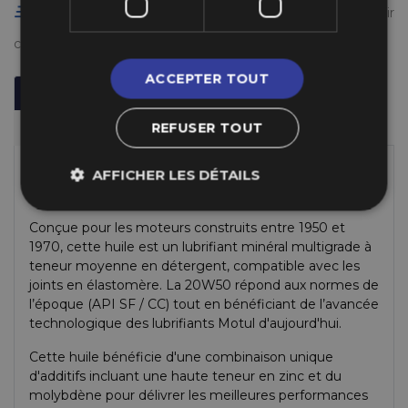
Livraison gratuite en France à partir de 50 €
(voir
conditions
ici
)
ACCEPTER TOUT
Description
Informations Techniques
REFUSER TOUT
Fabricant
Spécifications de l'Huile Motul
AFFICHER LES DÉTAILS
Classic 20W50
Conçue pour les moteurs construits entre 1950 et
1970, cette huile est un lubrifiant minéral multigrade à
teneur moyenne en détergent, compatible avec les
joints en élastomère. La 20W50 répond aux normes de
l’époque (API SF / CC) tout en bénéficiant de l’avancée
technologique des lubrifiants Motul d'aujourd'hui.
Cette huile bénéficie d'une combinaison unique
d'additifs incluant une haute teneur en zinc et du
molybdène pour délivrer les meilleures performances