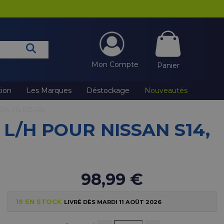
Mon Compte
Panier
tion
Les Marques
Déstockage
Nouveautés
, S15, R33, R34
/H POUR NISSAN S14,
98,99 €
19 EN STOCK
LIVRÉ DÈS MARDI 11 AOÛT 2026