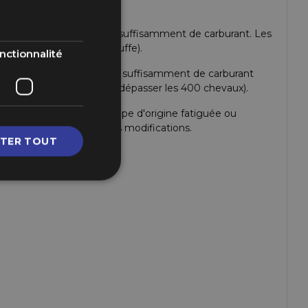
15 / R33 / R34
et n'arrive plus à débiter suffisamment de carburant. Les
 (mélange pauvre, surchauffe).
nctionnalité
255 litres/heure délivrera suffisamment de carburant
r des préparation pouvant dépasser les 400 chevaux).
et de remplacer une pompe d'origine fatiguée ou
teurs plus gros, ou autres modifications.
TER TOUT