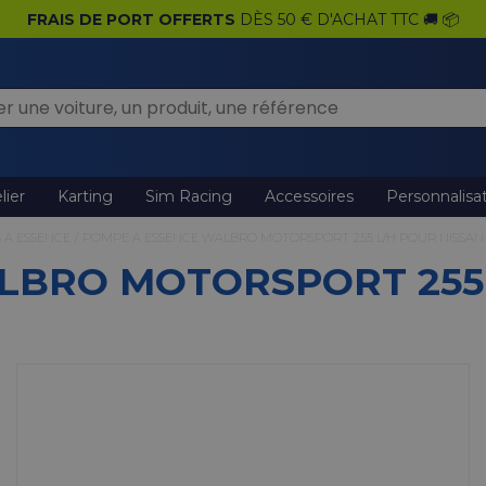
FRAIS DE PORT OFFERTS
DÈS 50 € D'ACHAT TTC 🚚 📦
lier
Karting
Sim Racing
Accessoires
Personnalisa
 À ESSENCE
/
POMPE À ESSENCE WALBRO MOTORSPORT 255 L/H POUR NISSAN S14
BRO MOTORSPORT 255 L