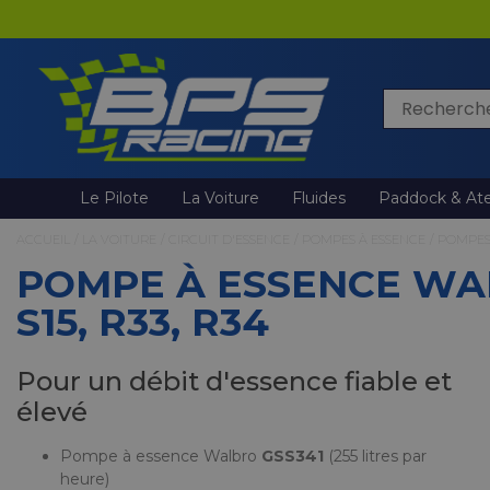
Rechercher
Le Pilote
La Voiture
Fluides
Paddock & Ate
ACCUEIL
/
LA VOITURE
/
CIRCUIT D'ESSENCE
/
POMPES À ESSENCE
/
POMPES
POMPE À ESSENCE WAL
S15, R33, R34
Pour un débit d'essence fiable et
élevé
Pompe à essence Walbro
GSS341
(255 litres par
heure)