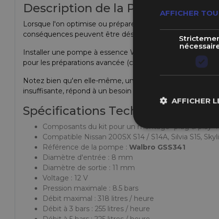
Description de la Pompe à Essence
AFFICHER TOU
Lorsque l'on optimise ou prépare un moteur, il arrive que
conséquences peuvent être désastreuses, avec dans le pir
Stricteme
nécessair
Installer une pompe à essence Walbro 255 litres/heures e
pour les préparations avancée (capable d'alimenter en con
Notez bien qu'en elle-même, une pompe à essence gros d
insuffisante, répond à un besoin accru en débit d'essence 
AFFICHER L
Spécifications Techniques
Composants du kit pour un montage "plug & play" : 
Compatible Nissan 200SX S14 / S14A, Silvia S15, Sky
Référence de la pompe :
Walbro GSS341
Diamètre d'entrée : 8 mm
Diamètre de sortie : 11 mm
Voltage : 12 V
Pression maximale : 8.5 bars
Débit maximal : 318 litres / heure
Débit à 3 bars : 255 litres / heure
Débit à 5 bars : 225 litres / heure