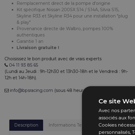
Remplacement direct de la pompe d'origine
Kit spécifique Nissan 200SX S14 / S14A, Silvia S15,
Skyline R33 et Skyline R34 pour une installation "plug
& play"
Provenance directe de Walbro, pompes 100%
authentiques
Garantie 1 an
Livraison gratuite !
Choisissez le bon produit avec de vrais experts
04 11 93 85 65
(Lundi au Jeudi : 9h-12h30 et 13h30-18h et le Vendredi : 9h-
12h et 14h-18h).
info@bpsracing.com
(sous 48 heures)
Ce site Web
Avec nos partena
associés aux fon
Cookies nécessa
Description
Informations Techniques
Fabricant
personnalisés, T