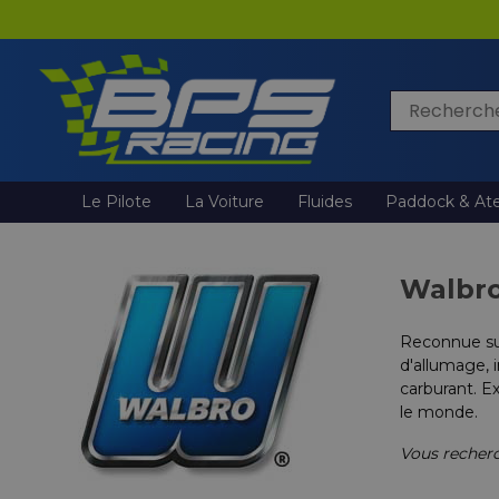
Rechercher
Le Pilote
La Voiture
Fluides
Paddock & Ate
Walbr
Reconnue sur
d'allumage, 
carburant. E
le monde.
Vous recherc