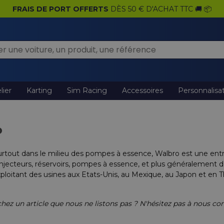
FRAIS DE PORT OFFERTS
DÈS 50 € D'ACHAT TTC 🚚 📦
lier
Karting
Sim Racing
Accessoires
Personnalisa
o
tout dans le milieu des pompes à essence, Walbro est une entre
injecteurs, réservoirs, pompes à essence, et plus généralemen
xploitant des usines aux Etats-Unis, au Mexique, au Japon et en 
hez un article que nous ne listons pas ? N'hésitez pas à nous con