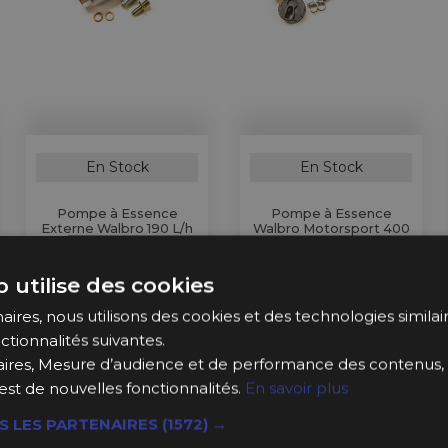
En Stock
En Stock
Pompe à Essence
Pompe à Essence
Externe Walbro 190 L/h
Walbro Motorsport 400
pour BMW E30, Citroen,
L/h pour Subaru
Fiat, Opel, Peugeot,
Impreza GD/GH (2000+)
Renault...
 utilise des cookies
169,99 €
ires, nous utilisons des cookies et des technologies similaire
119,99 €
ctionnalités suivantes.
ires, Mesure d’audience et de performance des contenus, 
Ajouter au 
Ajouter au 
est de nouvelles fonctionnalités.
En savoir plus
Panier
Panier
S LES PARTENAIRES
(1572) →