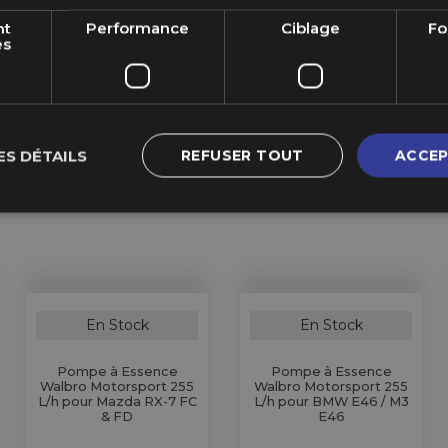
nt
Performance
Ciblage
Fo
es
TOP VENTE
ES DÉTAILS
REFUSER TOUT
ACCEP
En Stock
En Stock
Pompe à Essence
Pompe à Essence
Walbro Motorsport 255
Walbro Motorsport 255
L/h pour Mazda RX-7 FC
L/h pour BMW E46 / M3
& FD
E46