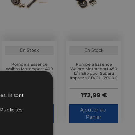
En Stock
En Stock
Pompe à Essence
Pompe à Essence
Walbro Motorsport 400
Walbro Motorsport 450
L/h pour Nissan S14, S15,
L/h E85 pour Subaru
R33, R34
Impreza GD/GH (2000+)
148,99 €
172,99 €
s. Ils sont
Publicités
Ajouter au 
Ajouter au 
Panier
Panier