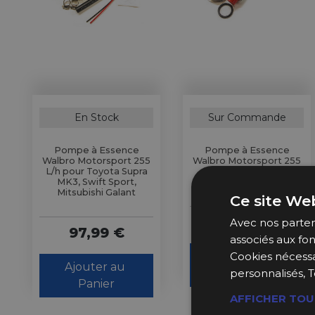
En Stock
Sur Commande
Pompe à Essence
Pompe à Essence
Walbro Motorsport 255
Walbro Motorsport 255
L/h pour Toyota Supra
L/h pour Mitsubishi
MK3, Swift Sport,
Lancer Evo X
Mitsubishi Galant
Ce site Web
115,99 €
Avec nos partena
97,99 €
associés aux fon
Cookies nécessa
Ajouter au 
Ajouter au 
personnalisés, T
Panier
Panier
AFFICHER TOU