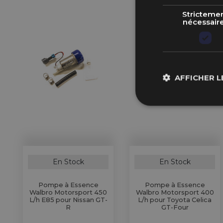
Stricteme
nécessair
AFFICHER L
En Stock
En Stock
Pompe à Essence
Pompe à Essence
Walbro Motorsport 450
Walbro Motorsport 400
L/h E85 pour Nissan GT-
L/h pour Toyota Celica
R
GT-Four