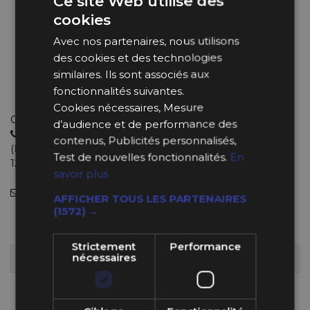
Ce site Web utilise des
Tulipage : 65 mm
cookies
Branches noires
Cuir noir retourné
Avec nos partenaires, nous utilisons
Klaxon avec logo Sparco
des cookies et des technologies
Référence Sparco : 015R368MSN
similaires. Ils sont associés aux
Entraxe : 6x70 mm
fonctionnalités suivantes.
Livraison gratuite !
Cookies nécessaires, Mesure
Choisissez le bon produit avec de vrais experts
d’audience et de performance des
04 11 93 85 65
contenus, Publicités personnalisés,
(Lundi au Jeudi : 9h-12h30 et 13h30-18h et le Vendredi : 9h-
Test de nouvelles fonctionnalités.
En
12h et 14h-18h).
savoir plus
info@bpsracing.com
(sous 48 heures)
AFFICHER TOUS LES PARTENAIRES
(1572) →
279,99 €
Strictement
Performance
nécessaires
2 EN STOCK
LIVRÉ DÈS MARDI 11 AOÛT 2026
Quantité
-
+