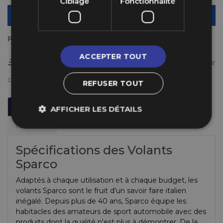
Ciblage
Fonctionnalité
AJOUTER AU PANIER
Payez en plusieurs fois
ACCEPTER TOUT
Livraison gratuite en France à partir de 50 €
(voir
conditions
ici
)
REFUSER TOUT
Description
Informations Techniques
AFFICHER LES DÉTAILS
Fabricant
Spécifications des Volants
Sparco
Adaptés à chaque utilisation et à chaque budget, les
volants Sparco sont le fruit d'un savoir faire italien
inégalé. Depuis plus de 40 ans, Sparco équipe les
habitacles des amateurs de sport automobile avec des
produits dont la qualité n'est plus à démontrer. De la