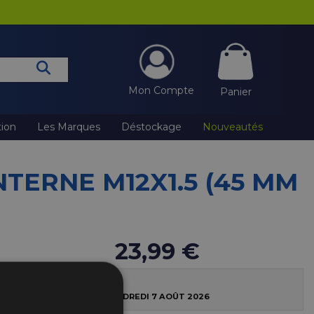
Mon Compte
Panier
tion
Les Marques
Déstockage
Nouveautés
TERNE M12X1.5 (45 MM
23,99 €
28 EN STOCK
LIVRÉ DÈS DEMAIN VENDREDI 7 AOÛT 2026