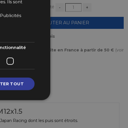
s. Ils sont
Quantité
-
+
Publicités
AJOUTER AU PANIER
Payez en plusieurs fois
nctionnalité
Livraison gratuite en France à partir de 50 €
(voir
conditions
ici
)
TER TOUT
M12x1.5
Japan Racing dont les puis sont étroits.