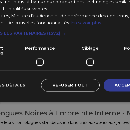
ires, nous utilisons des cookies et des technologies similaire
ctionnalités suivantes.
ires, Mesure d’audience et de performance des contenus, 
est de nouvelles fonctionnalités.
En savoir plus
S LES PARTENAIRES
(1572) →
nt
Performance
Ciblage
Fo
es
ES DÉTAILS
REFUSER TOUT
ACCEP
ongues Noires à Empreinte Interne - 
 que leurs homologues standards et donc très adaptées aux jantes 