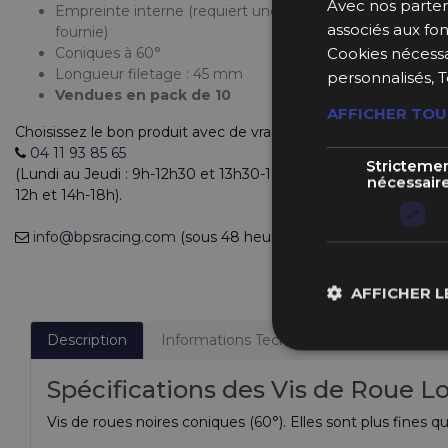
Avec nos partena
Empreinte interne (requiert une clé spécifique
associés aux fon
fournie)
Coniques à 60°
Cookies nécessa
Longueur filetage : 45 mm
personnalisés, T
Vendues en pack de 10
AFFICHER TOU
Choisissez le bon produit avec de vrais experts
04 11 93 85 65
Stricteme
(Lundi au Jeudi : 9h-12h30 et 13h30-18h et le Vendredi : 9h-
nécessair
12h et 14h-18h).
info@bpsracing.com
(sous 48 heures)
AFFICHER L
Description
Informations Techniques
Fabricant
Spécifications des Vis de Roue L
Vis de roues noires coniques (60°). Elles sont plus fines