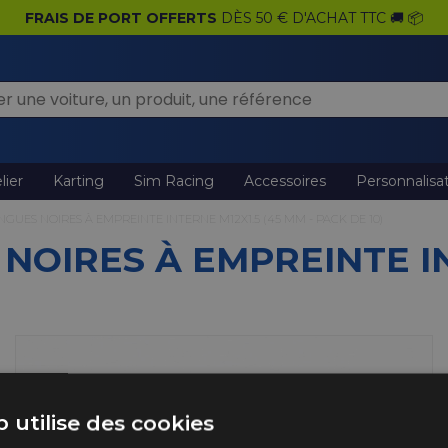
FRAIS DE PORT OFFERTS
DÈS 50 € D'ACHAT TTC 🚚 📦
lier
Karting
Sim Racing
Accessoires
Personnalisa
NGUES NOIRES À EMPREINTE INTERNE M12X1.5 (45 MM - PACK DE 10)
NOIRES À EMPREINTE IN
 utilise des cookies