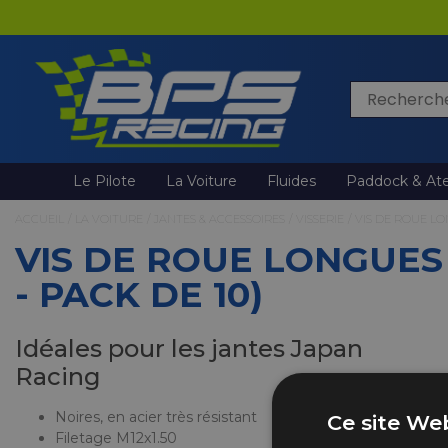
Rechercher
Le Pilote
La Voiture
Fluides
Paddock & Ate
ACCUEIL
/
LA VOITURE
/
JANTES & ACCESSOIRES
/
VISSERIE
/
VIS DE ROUE LO
VIS DE ROUE LONGUES 
- PACK DE 10)
Idéales pour les jantes Japan
Racing
Noires, en acier très résistant
Ce site Web
Filetage M12x1.50