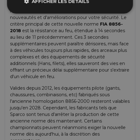
AFFICHER LES DÉTAILS
Nouvelle arrivée dans le milieu de la compétition, la
norme
FIA 8856-2018
débarque avec son lot de
nouveautés et d'améliorations pour votre sécurité. Le
critère principal de cette nouvelle norme
FIA 8856-
2018
est la résistance au feu, étendue à 14 secondes
au lieu de 11 précédemment. Ces 3 secondes
supplémentaires peuvent paraître dérisoires, mais face
à des véhicules toujours plus rapides, des arceaux plus
complexes et des équipements de sécurité
additionnels (Hans, filets), elles sauveront des vies en
offrant un précieux délai supplémentaire pour s'extraire
d'un véhicule en feu.
Valides depuis 2012, les équipements pilote (gants,
chaussures, combinaisons, etc) fabriqués sous
l'ancienne homologation 8856-2000 resteront valables
jusqu'en 2028. Cependant, les fabricants tels que
Sparco sont tenus d'arrêter la production de cette
ancienne norme dès maintenant. Certains
championnats peuvent néanmoins exiger la nouvelle
norme dès aujourd'hui, à la discrétion des