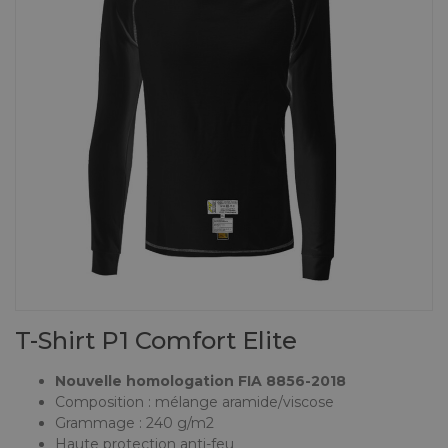
ires Copilote
on d'Air
ie
⌲
ires Mécanicien
tres &
 & Lunettes
⌲
entation
ls de Bureau
d'Huile
⌲
& Vêtements Enfant
⌲
d'Essence
⌲
s Embarquées
d'Eau
⌲
 Réduits
erie
⌲
 en Bois
Pare-Chocs, Diffuseurs & Lames
Anneaux & Sangles de Remorquage
e
⌲
tées, Cibié & Oscar
T-Shirt P1 Comfort Elite
té
⌲
Nouvelle homologation FIA 8856-2018
Composition : mélange aramide/viscose
Grammage : 240 g/m2
Haute protection anti-feu