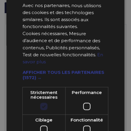
Avec nos partenaires, nous utilisons
Description
Informations Techniques
des cookies et des technologies
Fabricant
similaires. Ils sont associés aux
fonctionnalités suivantes.
RESSORTS DE
Cookies nécessaires, Mesure
FR
SOUPAPE :
d’audience et de performance des
contenus, Publicités personnalisés,
Bien choisir vos ressorts :
Les
Test de nouvelles fonctionnalités.
En
références 36IE... correspondent aux
savoir plus
ressorts extérieurs des ressorts doubles, les
AFFICHER TOUS LES PARTENAIRES
références 36II... correspondent aux ressorts
(1572) →
intérieurs des ressorts doubles, les
références 36IS... sont les références des
Strictement
Performance
ressorts simples. Pour les ressorts doubles,
nécessaires
la référence a commander est une 36ID...
soit une 36IE... + une 36II... Certains ressorts
extérieurs doubles sont susceptibles d’être
Ciblage
Fonctionnalité
montés seuls. Le chiffre 1 (ex 36IE12009 ) de
la référence se réfère à la qualité GOLD et