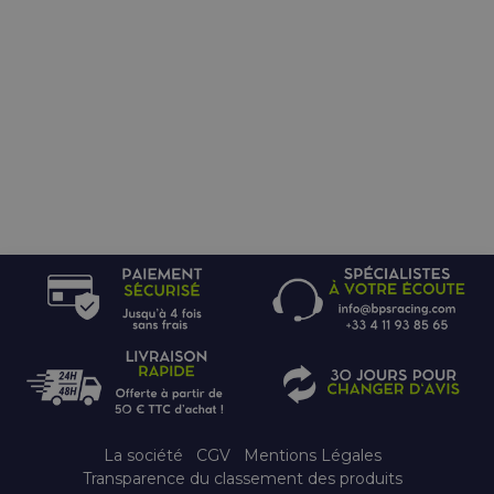
Code(s) Châssis / Type
Fabricant
Cat Cams
Filetage & Diamètre
La société
CGV
Mentions Légales
Transparence du classement des produits