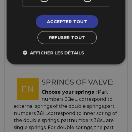
le chiffre 9 (ex 36IE92009) qualité normale
(STD). Les dimensions et tarages sont
identiques, la différence est un traitement
ACCEPTER TOUT
supplémentaire pour augmenter la
résistance contre la fatigue. On conseille
REFUSER TOUT
d'utiliser la qualité GOLD pour des levées à
partir de 12.5 mm
AFFICHER LES DÉTAILS
SPRINGS OF VALVE:
EN
Choose your springs :
Part
numbers 36ie ... correspond to
external springs of the double springs,part
numbers 36ii ...correspond to inner spring of
the double springs, partnumbers 36is... are
single springs. For double springs, the part