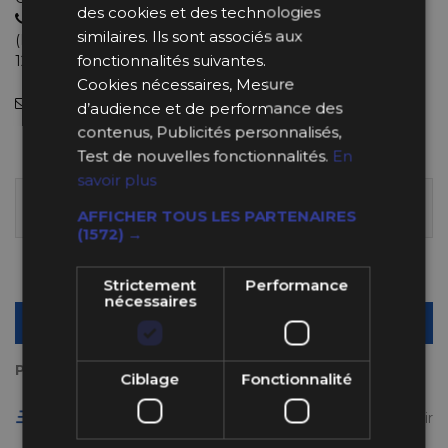
des cookies et des technologies
04 11 93 85 65
similaires. Ils sont associés aux
(Lundi au Jeudi : 9h-12h30 et 13h30-18h et le Vendredi : 9h-
fonctionnalités suivantes.
12h et 14h-18h).
Cookies nécessaires, Mesure
info@bpsracing.com
(sous 48 heures)
d’audience et de performance des
contenus, Publicités personnalisés,
73,98 €
Test de nouvelles fonctionnalités.
En
savoir plus
LIVRÉ SOUS 10 À 15 JOURS, SOIT À PARTIR DU
AFFICHER TOUS LES PARTENAIRES
LUNDI 24 AOÛT 2026
(1572) →
Quantité
-
+
Strictement
Performance
nécessaires
AJOUTER AU PANIER
Payez en plusieurs fois
Ciblage
Fonctionnalité
Livraison gratuite en France à partir de 50 €
(voir