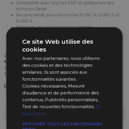
Compatible avec tous les FAP et catalyseurs des
moteurs Diesel
Recommandé pour les normes EURO 4, EURO 5 et
EURO 6
Restaure une consommation normale
Supprime les voyants moteur
Evite l’encrassement
Ce site Web utilise des
Prolonge la durée de vie
cookies
Choisissez le bon produit avec de vrais experts
Avec nos partenaires, nous utilisons
04 11 93 85 65
des cookies et des technologies
(Lundi au Jeudi : 9h-12h30 et 13h30-18h et le Vendredi : 9h-
similaires. Ils sont associés aux
12h et 14h-18h).
fonctionnalités suivantes.
Cookies nécessaires, Mesure
info@bpsracing.com
(sous 48 heures)
d’audience et de performance des
62,59 €
contenus, Publicités personnalisés,
Test de nouvelles fonctionnalités.
En
savoir plus
3 EN STOCK
LIVRÉ DÈS MARDI 11 AOÛT 2026
AFFICHER TOUS LES PARTENAIRES
Quantité
-
+
(1572) →