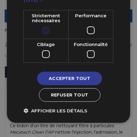
Strictement
Performance
AJOUTER AU PANIER
nécessaires
Payez en plusieurs fois
Ciblage
Fonctionnalité
Livraison gratuite en France à partir de 50 €
(voir
conditions
ici
)
Description
Informations Techniques
ACCEPTER TOUT
Fabricant
REFUSER TOUT
Spécifications du Nettoyant
Filtre à Particules Mecatech
AFFICHER LES DÉTAILS
Clean FAP
Ce bidon d'un litre de nettoyant filtre à particules
Mecatech Clean FAP
nettoie l'injection, l'admission, le