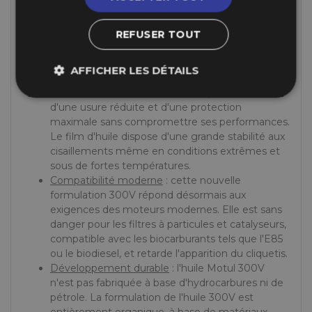
performance :
REFUSER TOUT
Meilleur rendement
: la nouvelle formulation de
l'huile Motul 300V réduit les frottements
internes et garantit une amélioration de la
AFFICHER LES DÉTAILS
puissance et du couple jusqu'à 5%.
Fiabilité extrême
: votre mécanique bénéficie
d'une usure réduite et d'une protection
maximale sans compromettre ses performances.
Le film d'huile dispose d'une grande stabilité aux
cisaillements même en conditions extrêmes et
sous de fortes températures.
Compatibilité moderne
: cette nouvelle
formulation 300V répond désormais aux
exigences des moteurs modernes. Elle est sans
danger pour les filtres à particules et catalyseurs,
compatible avec les biocarburants tels que l'E85
ou le biodiesel, et retarde l'apparition du cliquetis.
Développement durable
: l'huile Motul 300V
n'est pas fabriquée à base d'hydrocarbures ni de
pétrole. La formulation de l'huile 300V est