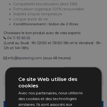
Compatibilité biocarburants (dont E85)
Formulation organique 100% renouvelable
Stabilité à haute température
Longue durée de vie
Conditionnement : bidon de 2 litres
Choisissez le bon produit avec de vrais experts
04 11 93 85 65
(Lundi au Jeudi : 9h-12h30 et 13h30-18h et le Vendredi : 9h-
12h et 14h-18h).
info@bpsracing.com
(sous 48 heures)
39,90 €
Ce site Web utilise des
40+ EN STOCK
LIVRÉ DÈS MARDI 11 AOÛT 2026
cookies
Avec nos partenaires, nous utilisons
Quantité
-
+
des cookies et des technologies
similaires. Ils sont associés aux
AJOUTER AU PANIER