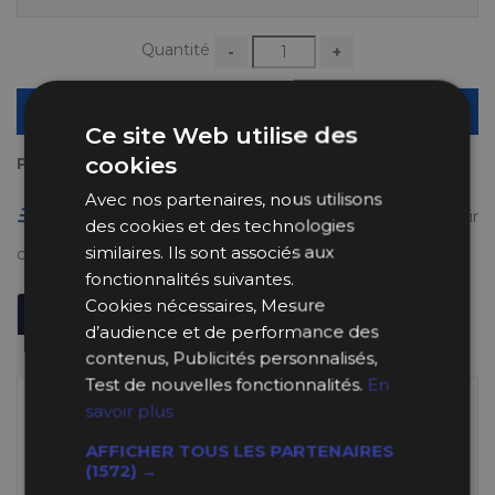
Quantité
-
+
AJOUTER AU PANIER
Ce site Web utilise des
cookies
Payez en plusieurs fois
Avec nos partenaires, nous utilisons
Livraison gratuite en France à partir de 50 €
(voir
des cookies et des technologies
similaires. Ils sont associés aux
conditions
ici
)
fonctionnalités suivantes.
Cookies nécessaires, Mesure
Description
Informations Techniques
d’audience et de performance des
Fabricant
contenus, Publicités personnalisés,
Test de nouvelles fonctionnalités.
En
Spécifications du Mecacyl HY
savoir plus
Hyper Lubrifiant Transmission
AFFICHER TOUS LES PARTENAIRES
et DA (100 ml)
(1572) →