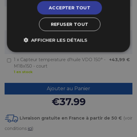
3 en stock
ACCEPTER TOUT
1 x Capteur temperature d'huile VDO 150° -
+37,99 €
M14x150 - isolé de la masse
REFUSER TOUT
2 en stock
1 x Capteur temperature d'huile VDO 150° -
+31,99 €
AFFICHER LES DÉTAILS
M16x150 - vis M4 (PSA/Renault)
1 en stock
1 x Capteur temperature d'huile VDO 150° -
+43,99 €
M18x150 - court
1 en stock
Ajouter au Panier
€37.99
Livraison gratuite en France à partir de 50 €
(voir
conditions
ici
)