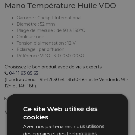
Mano Température Huile VDO
Gamme : Cockpit International
Diamètre : 52 mm
Plage de mesure : de 50 à 150°C
Couleur : noir
Tension d'alimentation : 12 V
Eclairage : par diffusion
Référence VDO : 310-030-003G
Choisissez le bon produit avec de vrais experts
04 11 93 85 65
(Lundi au Jeudi : 9h-12h30 et 13h30-18h et le Vendredi : 9h-
12h et 14h-18h).
info@bpsracing.com
(sous 48 heures)
Ce site Web utilise des
Votre manomètre *
cookies
1 x Manomètre Température d'Huile
+37,99 €
Avec nos partenaires, nous utilisons
Moteur VDO Cockpit International (150°C)
des cookies et des technologies