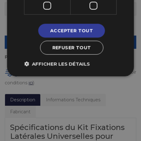
15 EN STOCK
LIVRÉ DÈS LUNDI 10 AOÛT 2026
Quantité
-
+
ACCEPTER TOUT
AJOUTER AU PANIER
REFUSER TOUT
Payez en plusieurs fois
AFFICHER LES DÉTAILS
Livraison gratuite en France à partir de 50 €
(voir
conditions
ici
)
Description
Informations Techniques
Fabricant
Spécifications du Kit Fixations
Latérales Universelles pour