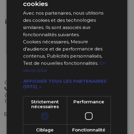
cookies
Avec nos partenaires, nous utilisons
des cookies et des technologies
Kit de Fixation Universel
similaires. Ils sont associés aux
Compatible tout siège baquet à fixations latérales
fonctionnalités suivantes.
Matériau : acier
Cookies nécessaires, Mesure
Homologué FIA
d’audience et de performance des
Kit universel
contenus, Publicités personnalisés,
Longueur : 40 cm
Test de nouvelles fonctionnalités.
En
Epaisseur : 3 mm
savoir plus
Référence Sparco : 004902
AFFICHER TOUS LES PARTENAIRES
Choisissez le bon produit avec de vrais experts
(1572) →
04 11 93 85 65
(Lundi au Jeudi : 9h-12h30 et 13h30-18h et le Vendredi : 9h-
12h et 14h-18h).
Strictement
Performance
nécessaires
info@bpsracing.com
(sous 48 heures)
108,99 €
Ciblage
Fonctionnalité