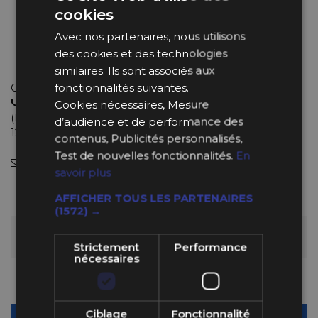
Compatible tout siège baquet à fixations latérales
cookies
Fabriqué par Sparco
Matériau : acier
Avec nos partenaires, nous utilisons
Entièrement démontable et ajustable
des cookies et des technologies
Référence Sparco : 00492LAT
similaires. Ils sont associés aux
fonctionnalités suivantes.
Choisissez le bon produit avec de vrais experts
04 11 93 85 65
Cookies nécessaires, Mesure
(Lundi au Jeudi : 9h-12h30 et 13h30-18h et le Vendredi : 9h-
d’audience et de performance des
12h et 14h-18h).
contenus, Publicités personnalisés,
Test de nouvelles fonctionnalités.
En
info@bpsracing.com
(sous 48 heures)
savoir plus
139,99 €
AFFICHER TOUS LES PARTENAIRES
(1572) →
LIVRÉ SOUS 10 À 15 JOURS, SOIT À PARTIR DU
JEUDI 20 AOÛT 2026
Strictement
Performance
nécessaires
Quantité
-
+
Ciblage
Fonctionnalité