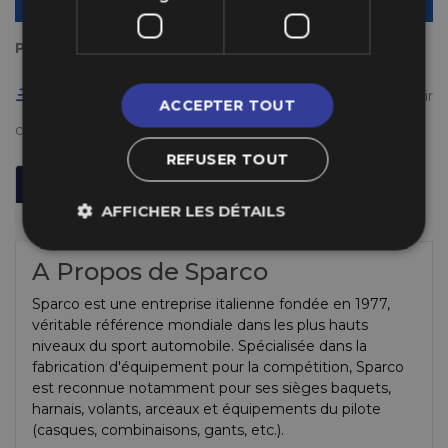
AJOUTER AU PANIER
Payez en plusieurs fois
Livraison gratuite en France à partir de 50 €
(voir
ACCEPTER TOUT
conditions
ici
)
REFUSER TOUT
Description
Informations Techniques
AFFICHER LES DÉTAILS
Fabricant
A Propos de Sparco
Sparco est une entreprise italienne fondée en 1977,
véritable référence mondiale dans les plus hauts
niveaux du sport automobile. Spécialisée dans la
fabrication d'équipement pour la compétition, Sparco
est reconnue notamment pour ses sièges baquets,
harnais, volants, arceaux et équipements du pilote
(casques, combinaisons, gants, etc.).