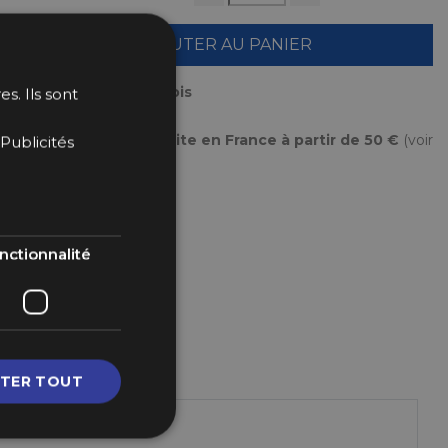
AJOUTER AU PANIER
Payez en plusieurs fois
s. Ils sont
Livraison gratuite en France à partir de 50 €
(voir
Publicités
conditions
ici
)
nctionnalité
TER TOUT