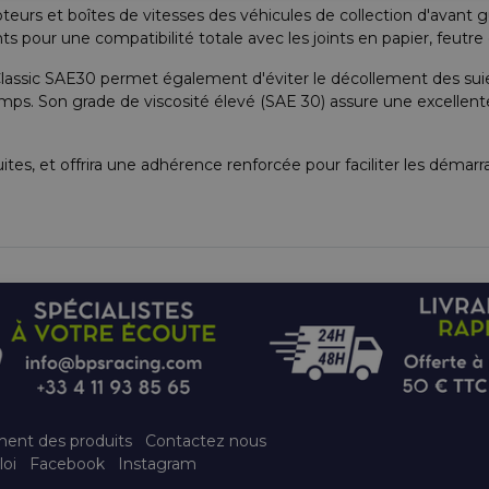
rs et boîtes de vitesses des véhicules de collection d'avant guer
 pour une compatibilité totale avec les joints en papier, feutre e
Classic SAE30 permet également d'éviter le décollement des suies 
emps. Son grade de viscosité élevé (SAE 30) assure une excellent
uites, et offrira une adhérence renforcée pour faciliter les dém
ment des produits
Contactez nous
loi
Facebook
Instagram