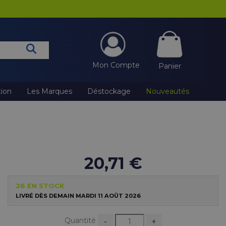
Mon Compte
Panier
tion
Les Marques
Déstockage
Nouveautés
20,71 €
26 EN STOCK
LIVRÉ DÈS DEMAIN MARDI 11 AOÛT 2026
Quantité
-
+