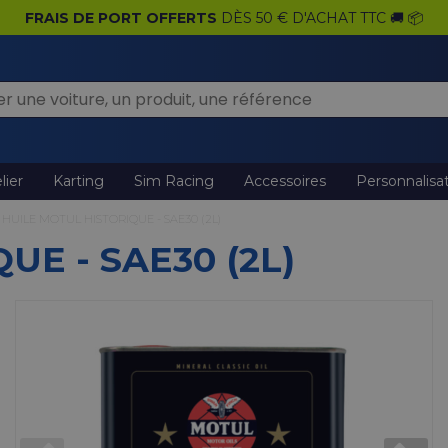
FRAIS DE PORT OFFERTS
DÈS 50 € D'ACHAT TTC 🚚 📦
lier
Karting
Sim Racing
Accessoires
Personnalisa
HUILE MOTUL HISTORIQUE - SAE30 (2L)
UE - SAE30 (2L)