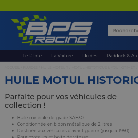
Rechercher
Le Pilote
La Voiture
Fluides
Paddock & Ate
ACCUEIL
/
FLUIDES
/
HUILE MOTEUR
/
MOTUL HISTORIQUE & YOUNGTIMER
/
HUILE MOTUL HISTORIQ
Parfaite pour vos véhicules de
collection !
Huile minérale de grade SAE30
Conditionnée en bidon métallique de 2 litres
Destinée aux véhicules d'avant guerre (jusqu'à 1950)
Pour moteurs et boite de vitesse