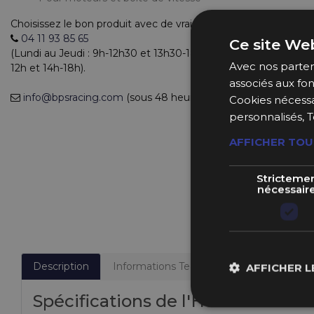
Choisissez le bon produit avec de vrais experts
04 11 93 85 65
Ce site Web
(Lundi au Jeudi : 9h-12h30 et 13h30-18h et le Vendredi : 9h-
Avec nos partena
12h et 14h-18h).
associés aux fon
info@bpsracing.com
(sous 48 heures)
Cookies nécessa
personnalisés, T
AFFICHER TOU
Stricteme
nécessair
Description
Informations Techniques
Fabricant
AFFICHER L
Spécifications de l'Huile Motul C