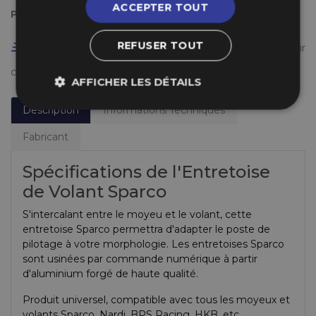
ACCEPTER TOUT
Payez en plusieurs fois
REFUSER TOUT
Livraison gratuite en France à partir de 50 €
(voir
conditions
ici
)
AFFICHER LES DÉTAILS
Description
Informations Techniques
Fabricant
Spécifications de l'Entretoise
de Volant Sparco
S'intercalant entre le moyeu et le volant, cette
entretoise Sparco permettra d'adapter le poste de
pilotage à votre morphologie. Les entretoises Sparco
sont usinées par commande numérique à partir
d'aluminium forgé de haute qualité.
Produit universel, compatible avec tous les moyeux et
volants Sparco, Nardi, BPS Racing, HKB, etc...