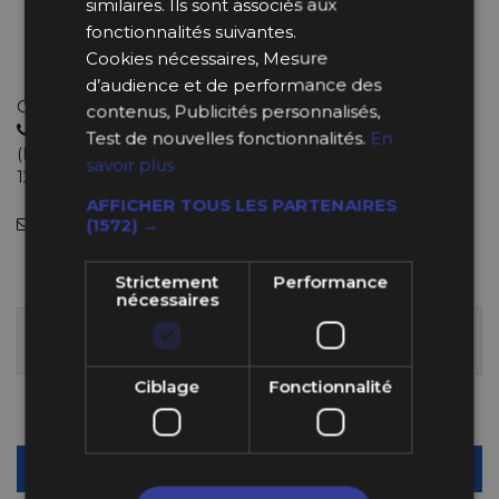
similaires. Ils sont associés aux
Entraxe : 6x70 mm
fonctionnalités suivantes.
Référence Sparco : 01595ANR
Cookies nécessaires, Mesure
Usinage par commande numérique
d’audience et de performance des
Choisissez le bon produit avec de vrais experts
contenus, Publicités personnalisés,
04 11 93 85 65
Test de nouvelles fonctionnalités.
En
(Lundi au Jeudi : 9h-12h30 et 13h30-18h et le Vendredi : 9h-
savoir plus
12h et 14h-18h).
AFFICHER TOUS LES PARTENAIRES
info@bpsracing.com
(sous 48 heures)
(1572) →
103,99 €
Strictement
Performance
nécessaires
LIVRÉ SOUS 10 À 15 JOURS, SOIT À PARTIR DU
JEUDI 20 AOÛT 2026
Ciblage
Fonctionnalité
Quantité
-
+
AJOUTER AU PANIER