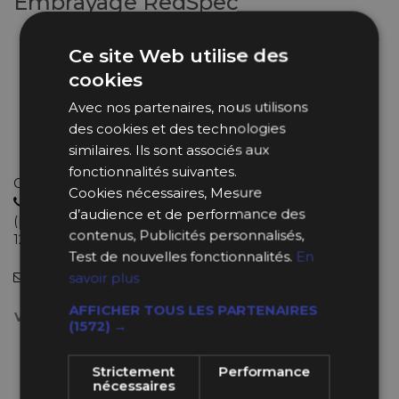
Embrayage RedSpec
Kit embrayage renforcé
Ce site Web utilise des
Compatibilité : Fiat Seicento Sporting
Diamètre : 180 mm
cookies
Nombre de cannelures : 20
Avec nos partenaires, nous utilisons
Moyeu : 17x15
des cookies et des technologies
Se monte en lieu et place de l'origine sans
similaires. Ils sont associés aux
modifications
fonctionnalités suivantes.
Choisissez le bon produit avec de vrais experts
Cookies nécessaires, Mesure
04 11 93 85 65
d’audience et de performance des
(Lundi au Jeudi : 9h-12h30 et 13h30-18h et le Vendredi : 9h-
contenus, Publicités personnalisés,
12h et 14h-18h).
Test de nouvelles fonctionnalités.
En
info@bpsracing.com
(sous 48 heures)
savoir plus
AFFICHER TOUS LES PARTENAIRES
Votre choix *
(1572) →
1 x Mécanisme d'Embrayage Ø180 mm
+111,99 €
(Réf. 152180A)
Strictement
Performance
nécessaires
Sur Commande - Dispo. 7 à 10 jours