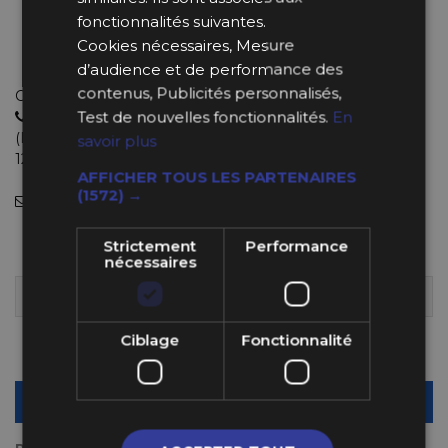
Diamètre intérieur : 78 mm
fonctionnalités suivantes.
Diamètre extérieur : 150 mm
Cookies nécessaires, Mesure
Vendus par paire
d’audience et de performance des
contenus, Publicités personnalisés,
Choisissez le bon produit avec de vrais experts
Test de nouvelles fonctionnalités.
En
04 11 93 85 65
(Lundi au Jeudi : 9h-12h30 et 13h30-18h et le Vendredi : 9h-
savoir plus
12h et 14h-18h).
AFFICHER TOUS LES PARTENAIRES
(1572) →
info@bpsracing.com
(sous 48 heures)
9,99 €
Strictement
Performance
nécessaires
40+ EN STOCK
LIVRÉ DÈS MARDI 11 AOÛT 2026
Ciblage
Fonctionnalité
Quantité
-
+
AJOUTER AU PANIER