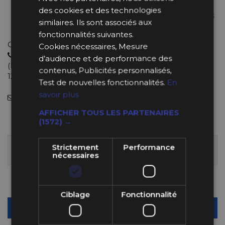
Gaine de protection rouge
des cookies et des technologies
Longueur 180 cm, convient à la plupart des véhicules
similaires. Ils sont associés aux
Fabriquée en France par BPS Racing
fonctionnalités suivantes.
Choisissez le bon produit avec de vrais experts
Cookies nécessaires, Mesure
04 11 93 85 65
d’audience et de performance des
(Lundi au Jeudi : 9h-12h30 et 13h30-18h et le Vendredi : 9h-
contenus, Publicités personnalisés,
12h et 14h-18h).
Test de nouvelles fonctionnalités.
En
savoir plus
info@bpsracing.com
(sous 48 heures)
AFFICHER TOUS LES PARTENAIRES
49,99 €
(1572) →
31 EN STOCK
Strictement
Performance
nécessaires
LIVRÉ DÈS DEMAIN VENDREDI 7 AOÛT 2026
Quantité
-
+
Ciblage
Fonctionnalité
AJOUTER AU PANIER