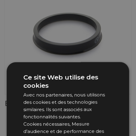
ires Copilote
on d'Air
ie
⌲
ires Mécanicien
tres &
 & Lunettes
⌲
entation
ls de Bureau
d'Huile
⌲
& Vêtements Enfant
⌲
d'Essence
⌲
s Embarquées
d'Eau
⌲
 Réduits
Ce site Web utilise des
erie
⌲
 en Bois
cookies
Pare-Chocs, Diffuseurs & Lames
Anneaux & Sangles de Remorquage
e
⌲
Avec nos partenaires, nous utilisons
tées, Cibié & Oscar
Bagues de Centrage
des cookies et des technologies
té
⌲
similaires. Ils sont associés aux
Matériau : plastique ABS très résistant
fonctionnalités suivantes.
Indispensable pour éviter les vibrations de roues
Cookies nécessaires, Mesure
Centrage de 73.1 mm vers 56.6 mm
d’audience et de performance des
Vendues par 4