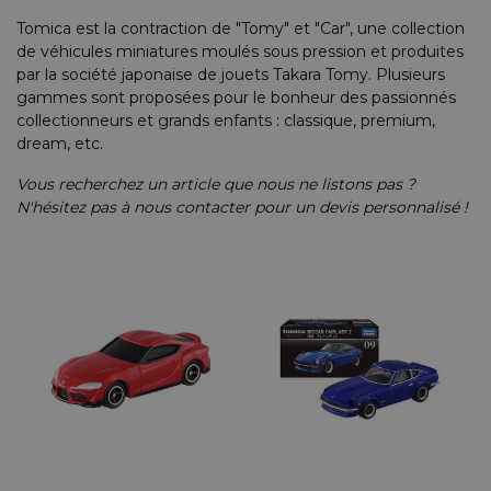
ires Copilote
on d'Air
ie
⌲
Tomica est la contraction de "Tomy" et "Car", une collection
de véhicules miniatures moulés sous pression et produites
ires Mécanicien
tres &
 & Lunettes
⌲
par la société japonaise de jouets Takara Tomy. Plusieurs
entation
gammes sont proposées pour le bonheur des passionnés
ls de Bureau
collectionneurs et grands enfants : classique, premium,
d'Huile
⌲
dream, etc.
& Vêtements Enfant
⌲
d'Essence
⌲
Vous recherchez un article que nous ne listons pas ?
s Embarquées
N'hésitez pas à nous contacter pour un devis personnalisé !
d'Eau
⌲
 Réduits
erie
⌲
 en Bois
Pare-Chocs, Diffuseurs & Lames
Anneaux & Sangles de Remorquage
e
⌲
tées, Cibié & Oscar
té
⌲