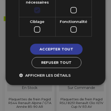
nécessaires
PROMO
-34%
Ciblage
Fonctionnalité
ACCEPTER TOUT
REFUSER TOUT
AFFICHER LES DÉTAILS
En Stock
Sur Commande
Plaquettes de frein Pagid
Plaquettes de frein Pagid
RS44 Renault Alpine / GTA
RSL1 8251 Renault Clio III/IV
Année 85-90 AR
Cup IV R3 AV