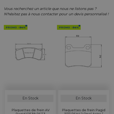
ires Copilote
on d'Air
ie
⌲
Vous recherchez un article que nous ne listons pas ?
ires Mécanicien
tres &
 & Lunettes
N'hésitez pas à nous contacter pour un devis personnalisé !
⌲
entation
ls de Bureau
PROMO
-34%
PROMO
-34%
d'Huile
⌲
& Vêtements Enfant
⌲
d'Essence
⌲
s Embarquées
d'Eau
⌲
 Réduits
erie
⌲
 en Bois
Pare-Chocs, Diffuseurs & Lames
Anneaux & Sangles de Remorquage
e
⌲
tées, Cibié & Oscar
té
⌲
En Stock
En Stock
Plaquettes de frein AV
Plaquettes de frein Pagid
Pagid S1539 RST3
1177 RSH42 Opel Astra /