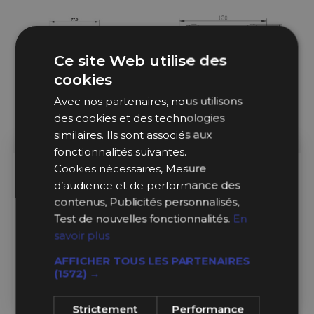
Ce site Web utilise des
cookies
Avec nos partenaires, nous utilisons
des cookies et des technologies
similaires. Ils sont associés aux
fonctionnalités suivantes.
Cookies nécessaires, Mesure
Sur Commande
Sur Commande
d’audience et de performance des
contenus, Publicités personnalisés,
Plaquettes de frein Pagid
Plaquettes de frein Pagid
Test de nouvelles fonctionnalités.
En
RSH42 Audi 80 2.2 Quattro
RS42 BMW 850 E31 Année
S2 Année 90-96 AR
90-99 Avant
savoir plus
AFFICHER TOUS LES PARTENAIRES
158,99 €
316,99 €
(1572) →
Ajouter au Panier
Ajouter au Panier
Strictement
Performance