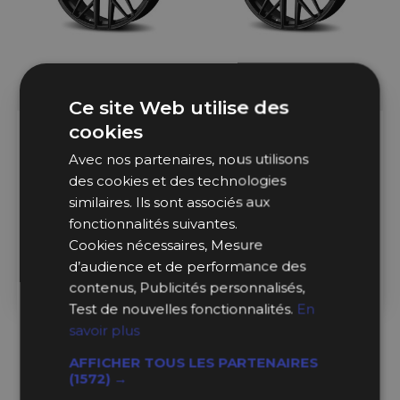
Ce site Web utilise des
cookies
En Stock
En Stock
Avec nos partenaires, nous utilisons
des cookies et des technologies
Momo RFX-01 22x11.5" 5x120
Momo RFX-01 22x11.5" 5x130
ET38, Noir Sablé
ET55, Noir Sablé
similaires. Ils sont associés aux
fonctionnalités suivantes.
Cookies nécessaires, Mesure
569,99 €
569,99 €
d’audience et de performance des
contenus, Publicités personnalisés,
Ajouter au Panier
Ajouter au Panier
Test de nouvelles fonctionnalités.
En
savoir plus
AFFICHER TOUS LES PARTENAIRES
(1572) →