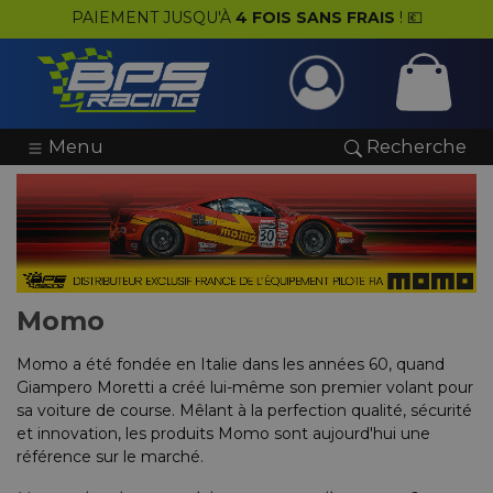
PAIEMENT JUSQU'À
4 FOIS SANS FRAIS
! 💶
e
& Atelier
ng
res
ur
ur
ur
ur
ur
ur
ur
& Accessoires
oteur
ent Pilote
s Sim Racing
 Cadeau
⌲
⌲
⌲
⌲
 Historique & Youngtimer
Menu
Recherche
s
tiques
e Transmission
k
ires
rmes
 & Gadgets
⌲
⌲
⌲
⌲
s les Huiles de Transmission
s & Chaussures
s & Nettoyants
ge
mmables
ls & Baquets
ear
⌲
⌲
⌲
⌲
s Moteur Vibra-Technics
aisons
le
Fluides
ires & Vêtements
ion BPS Racing
⌲
⌲
⌲
ons Silicone & Aluminium
Hydrauliques & Durites
Protections
& Pneus
ion Lancia HF Heritage
⌲
⌲
Momo
Combinés Filetés ST Suspension
Combinés Filetés Versus
Combinés Filetés D2 Racing
Combinés Filetés Nitron
Combinés Filetés AP Sportfahrwerke
Silentblocs Toutes Marques
Packs Châssis Powerflex
êtements
e
lement & Refuelling
on Martini Racing
⌲
⌲
Momo a été fondée en Italie dans les années 60, quand
es & Raccords Hydrauliques
Disques Rainurés-Percés & Groupe N
Giampero Moretti a créé lui-même son premier volant pour
 Rangements
ssion
ement
on Gulf
⌲
sa voiture de course. Mêlant à la perfection qualité, sécurité
et innovation, les produits Momo sont aujourd'hui une
 & Intercom
ement
adeaux
⌲
référence sur le marché.