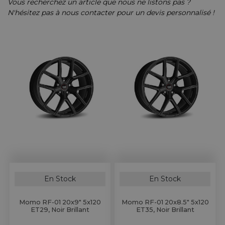
ires Copilote
on d'Air
ie
⌲
Vous recherchez un article que nous ne listons pas ?
N'hésitez pas à nous contacter pour un devis personnalisé !
ires Mécanicien
tres &
 & Lunettes
⌲
entation
ls de Bureau
d'Huile
⌲
& Vêtements Enfant
⌲
d'Essence
⌲
s Embarquées
d'Eau
⌲
 Réduits
erie
⌲
 en Bois
Pare-Chocs, Diffuseurs & Lames
Anneaux & Sangles de Remorquage
e
⌲
tées, Cibié & Oscar
té
⌲
En Stock
En Stock
Momo RF-01 20x9" 5x120
Momo RF-01 20x8.5" 5x120
ET29, Noir Brillant
ET35, Noir Brillant