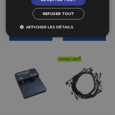
Accessoires pour
Clavier de Commandes
Calculateurs Link ECU
CAN Link ECU
REFUSER TOUT
6,99 €
2,99 €
à partir de
à partir de
AFFICHER LES DÉTAILS
Ajouter au Panier
Ajouter au Panier
PROMO
-29%