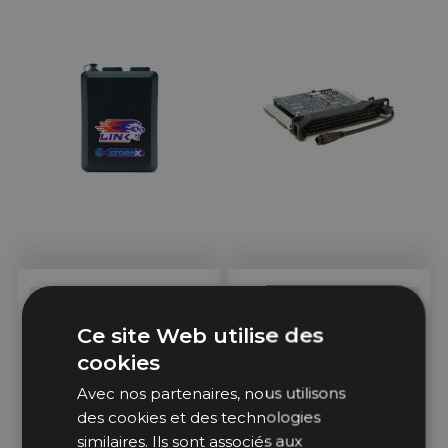
Sur Commande
Sur Commande
Ce site Web utilise des
Calculateur Link WireIn
Calculateur Link PlugIn G4X
cookies
G4X StormX
Multi-Marques "Plug & Play"
Avec nos partenaires, nous utilisons
des cookies et des technologies
2 033,99 €
1 523,99 €
à partir de
similaires. Ils sont associés aux