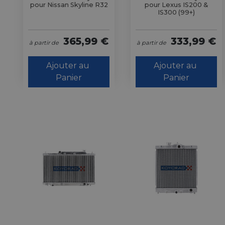
pour Nissan Skyline R32
pour Lexus IS200 &
IS300 (99+)
365,99 €
333,99 €
à partir de
à partir de
Ajouter au 
Ajouter au 
Panier
Panier