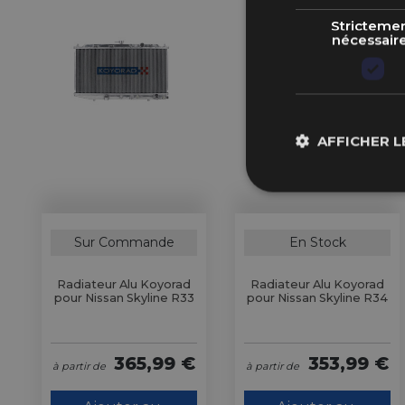
Stricteme
nécessair
AFFICHER L
Sur Commande
En Stock
Radiateur Alu Koyorad
Radiateur Alu Koyorad
pour Nissan Skyline R33
pour Nissan Skyline R34
365,99 €
353,99 €
à partir de
à partir de