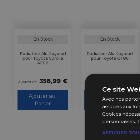
En Stock
En Stock
Radiateur Alu Koyorad
Radiateur Alu Koyorad
pour Toyota Corolla
pour Toyota GT86
AE86
358,99 €
382,99 €
à partir de
à partir de
Ce site Web
Ajouter au 
Ajouter au 
Avec nos partena
Panier
Panier
associés aux fon
Cookies nécessa
personnalisés, T
AFFICHER TOU