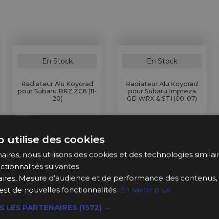
En Stock
En Stock
Radiateur Alu Koyorad
Radiateur Alu Koyorad
pour Subaru BRZ ZC6 (11-
pour Subaru Impreza
20)
GD WRX & STI (00-07)
382,99 €
380,99 €
à partir de
à partir de
 utilise des cookies
Ajouter au 
Ajouter au 
ires, nous utilisons des cookies et des technologies similaire
Panier
Panier
ctionnalités suivantes.
ires, Mesure d’audience et de performance des contenus, 
est de nouvelles fonctionnalités.
En savoir plus
S LES PARTENAIRES
(1572) →