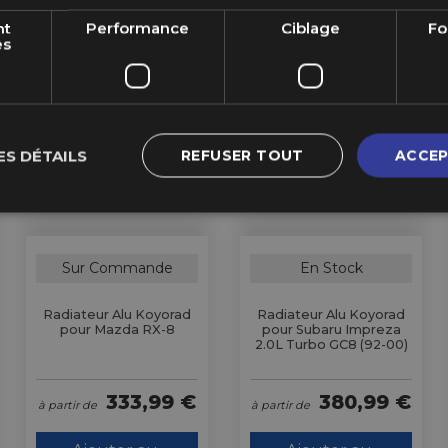
nt
Performance
Ciblage
Fo
es
ES DÉTAILS
REFUSER TOUT
ACCEP
Sur Commande
En Stock
Radiateur Alu Koyorad
Radiateur Alu Koyorad
pour Mazda RX-8
pour Subaru Impreza
2.0L Turbo GC8 (92-00)
333,99 €
380,99 €
à partir de
à partir de