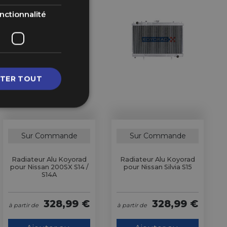
nctionnalité
TER TOUT
Sur Commande
Sur Commande
Radiateur Alu Koyorad
Radiateur Alu Koyorad
pour Nissan 200SX S14 /
pour Nissan Silvia S15
S14A
328,99 €
328,99 €
à partir de
à partir de