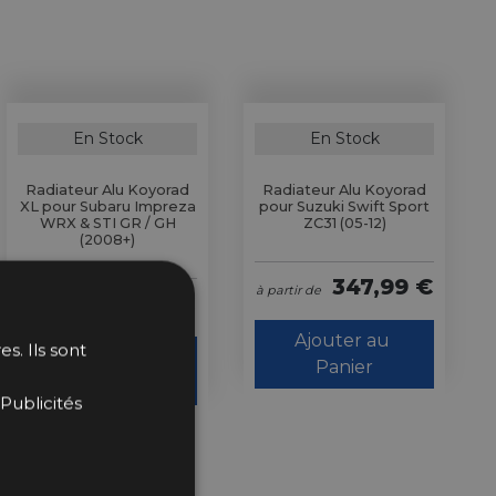
En Stock
En Stock
Radiateur Alu Koyorad
Radiateur Alu Koyorad
XL pour Subaru Impreza
pour Suzuki Swift Sport
WRX & STI GR / GH
ZC31 (05-12)
(2008+)
347,99 €
à partir de
352,99 €
à partir de
Ajouter au 
s. Ils sont
Ajouter au 
Panier
Panier
Publicités