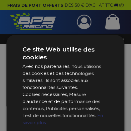
FRAIS DE PORT OFFERTS
DÈS 50 € D'ACHAT TTC 🚚 📦
e
& Atelier
ng
res
ur
ur
ur
ur
ur
ur
ur
& Accessoires
oteur
ent Pilote
s Sim Racing
 Cadeau
⌲
⌲
⌲
⌲
 Historique & Youngtimer
Menu
Recherche
s
tiques
e Transmission
k
ires
rmes
 & Gadgets
⌲
⌲
⌲
⌲
Ce site Web utilise des
s les Huiles de Transmission
s & Chaussures
s & Nettoyants
ge
mmables
ls & Baquets
ear
⌲
⌲
⌲
⌲
cookies
s Moteur Vibra-Technics
aisons
le
Fluides
ires & Vêtements
ion BPS Racing
⌲
⌲
⌲
Avec nos partenaires, nous utilisons
des cookies et des technologies
ons Silicone & Aluminium
Hydrauliques & Durites
Protections
& Pneus
ion Lancia HF Heritage
⌲
⌲
similaires. Ils sont associés aux
fonctionnalités suivantes.
Combinés Filetés ST Suspension
Combinés Filetés Versus
Combinés Filetés D2 Racing
Combinés Filetés Nitron
Combinés Filetés AP Sportfahrwerke
Silentblocs Toutes Marques
Packs Châssis Powerflex
êtements
e
lement & Refuelling
on Martini Racing
⌲
⌲
Cookies nécessaires, Mesure
d’audience et de performance des
es & Raccords Hydrauliques
Disques Rainurés-Percés & Groupe N
 Rangements
ssion
ement
on Gulf
⌲
contenus, Publicités personnalisés,
Test de nouvelles fonctionnalités.
En
 & Intercom
ement
adeaux
⌲
savoir plus